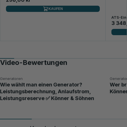
KAUFEN
ATS-Einh
3 348
Video-Bewertungen
Generatoren
Generato
Wie wählt man einen Generator?
Wer br
Leistungsberechnung, Anlaufstrom,
Könne
Leistungsreserve ✅ Könner & Söhnen