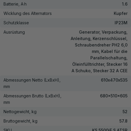
Batterie, A·h
1.6
Wicklung des Alternators
Kupfer
Schutzklasse
IP23M
Ausrüstung
Generator, Verpackung,
Anleitung, Kerzenschlüssel,
Schraubendreher PH2 6,0
mm, Kabel für die
Parallelschaltung,
Öleinfülltrichter, Stecker 16
A Schuko, Stecker 32 A CEE
Abmessungen Netto (LxBxH),
610х470х535
mm
Abmessungen Brutto (LxBxH),
680x510x605
mm
Nettogewicht, kg
52
Bruttogewicht, kg
57.8
SKU
KS 5500iE S ATSR