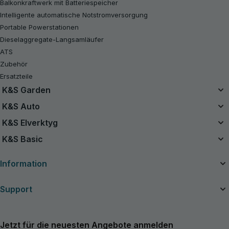
Balkonkraftwerk mit Batteriespeicher
Intelligente automatische Notstromversorgung
Portable Powerstationen
Dieselaggregate-Langsamläufer
ATS
Zubehör
Ersatzteile
K&S Garden
Das Einzelbatteriesystem
K&S Auto
20V Akku-Sets
Luftkompressor
K&S Elverktyg
B-Ware
Starthilfe Powerbank
Akku-Werkzeuge
K&S Basic
Kettensägen
Handstaubsauger
Benzin-Rasentraktor
Benzin-Generatoren K&S Basic
Ladegeräte für Autobatterien
Information
Rasenmäher
Inverter-Generatoren K&S Basic
Rasentrimmer
Über das Unternehmen
Support
Akkubetriebene Heckenscheren
Nützliche Artikel
Akku-Gartenscheren
Handbücher und Kataloge
Kontakte
Akku-Laubbläser
Neuigkeiten
Service und Reparatur
Jetzt für die neuesten Angebote anmelden
Grasschere
Händler