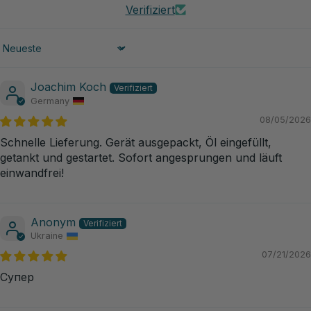
Verifiziert
Sort by
Joachim Koch
Germany
08/05/2026
Schnelle Lieferung. Gerät ausgepackt, Öl eingefüllt,
getankt und gestartet. Sofort angesprungen und läuft
einwandfrei!
Anonym
Ukraine
07/21/2026
Супер