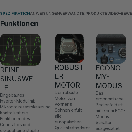
SPEZIFIKATION
ANWEISUNGEN
VERWANDTE PRODUKTE
VIDEO-BEW
Funktionen
ROBUST
ECONO
REINE
ER
MY-
SINUSWEL
MOTOR
MODUS
LE
Der robuste
Das
Eingebautes
Motor von
ergonomische
Inverter-Modul mit
Könner &
Bedienfeld ist
Mikroprozessorsteuerung
Söhnen erfüllt
mit einem ECO-
kontrolliert die
alle
Modus-
Funktionen des
europäischen
Schalter
Generators und
Qualitätsstandards,
ausgestattet.
erzeugt eine stabile