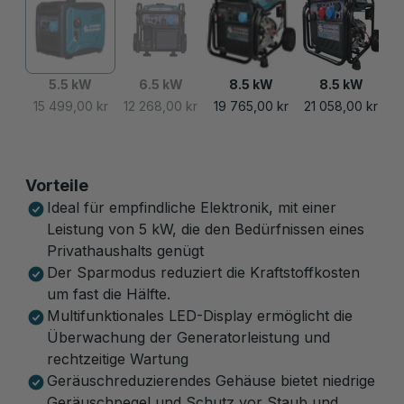
5.5 kW
6.5 kW
8.5 kW
8.5 kW
15 499,00 kr
12 268,00 kr
19 765,00 kr
21 058,00 kr
Vorteile
Ideal für empfindliche Elektronik, mit einer
Leistung von 5 kW, die den Bedürfnissen eines
Privathaushalts genügt
Der Sparmodus reduziert die Kraftstoffkosten
um fast die Hälfte.
Multifunktionales LED-Display ermöglicht die
Überwachung der Generatorleistung und
rechtzeitige Wartung
Geräuschreduzierendes Gehäuse bietet niedrige
Geräuschpegel und Schutz vor Staub und