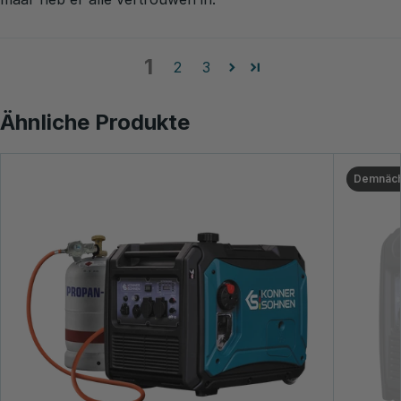
1
2
3
Ähnliche Produkte
Demnäch