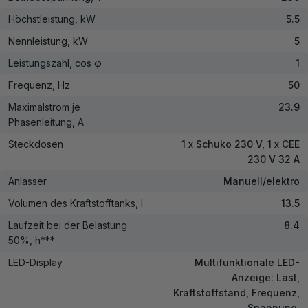
Höchstleistung, kW
5.5
Nennleistung, kW
5
Leistungszahl, cos φ
1
Frequenz, Hz
50
Maximalstrom je
23.9
Phasenleitung, A
Steckdosen
1 x Schuko 230 V, 1 x CEE
230 V 32 A
Anlasser
Manuell/elektro
Volumen des Kraftstofftanks, l
13.5
Laufzeit bei der Belastung
8.4
50%, h***
LED-Display
Multifunktionale LED-
Anzeige: Last,
Kraftstoffstand, Frequenz,
Spannung,