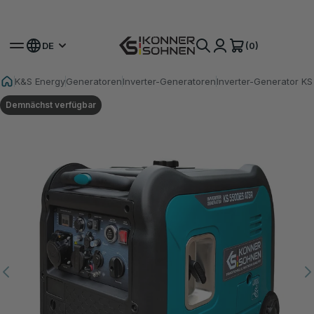
Hol dir deinen Bonus-Akku 🎁 20V Akku-Sets
(0)
DE
K&S Energy
Generatoren
Inverter-Generatoren
Inverter-Generator K
Demnächst verfügbar