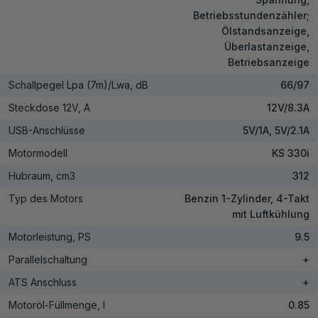
Betriebsstundenzähler;
Ölstandsanzeige,
Überlastanzeige,
Betriebsanzeige
Schallpegel Lpa (7m)/Lwa, dB
66/97
Steckdose 12V, А
12V/8.3A
USB-Anschlüsse
5V/1A, 5V/2.1A
Motormodell
KS 330i
Hubraum, cm3
312
Typ des Motors
Benzin 1-Zylinder, 4-Takt
mit Luftkühlung
Motorleistung, PS
9.5
Parallelschaltung
+
ATS Anschluss
+
Motoröl-Füllmenge, l
0.85