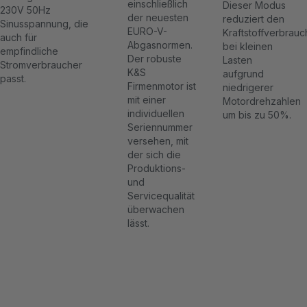
einschließlich
Dieser Modus
230V 50Hz
der neuesten
reduziert den
Sinusspannung, die
EURO-V-
Kraftstoffverbrauc
auch für
Abgasnormen.
bei kleinen
empfindliche
Der robuste
Lasten
Stromverbraucher
K&S
aufgrund
passt.
Firmenmotor ist
niedrigerer
mit einer
Motordrehzahlen
individuellen
um bis zu 50%.
Seriennummer
versehen, mit
der sich die
Produktions-
und
Servicequalität
überwachen
lässt.