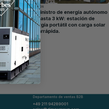
Artículos
Suministro de energía autónomo
de hasta 3 kW: estación de
energía portátil con carga solar
rador
ultrarrápida.
sidades?
 generador.
Departamento de ventas B2B
+49 211 94289001