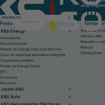
+49 211 942
shop.se@di
SWEDEN, ES
Productos
Informació
Acerca de la e
K&S Energy
Artículos útiles
Generadores
Manuales y cat
Reacondicionado
Noticias
Sistema de Energía Solar para Balcones
Distribuidores
Copia de seguridad automática inteligente
Cargadores portátiles
Plantas de Energía Diésel
ATS
Accesorios
Repuestos
Jardín K&S
Sistema de Batería Unificado
K&S Auto
Kits a Batería 20V
Compresores de aire
K&S Herramientas Eléctricas