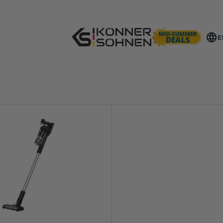
Consigue tu batería de regalo 🎁 Kits a batería 20V
E