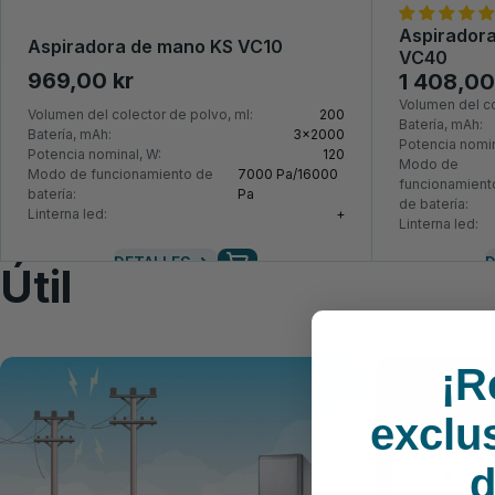
Aspiradora
Aspiradora de mano KS VC10
VC40
969,00 kr
1 408,00
Volumen del co
Volumen del colector de polvo, ml:
200
Batería, mAh:
Batería, mAh:
3x2000
Potencia nomin
Potencia nominal, W:
120
Modo de
Modo de funcionamiento de
7000 Pa/16000
funcionamient
batería:
Pa
de batería:
Linterna led:
+
Linterna led:
DETALLES
D
Útil
¡R
exclu
d