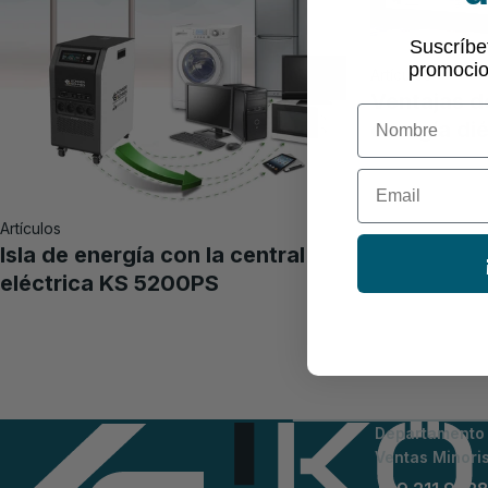
Suscríbe
promocio
Artículos
Ventajas d
First Name
energía di
Email
Artículos
Isla de energía con la central
eléctrica KS 5200PS
Departamento d
Ventas Minori