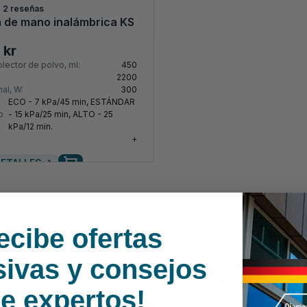
2 reseñas
 de mano inalámbrica KS
 kr
lector de polvo, ml:
450
2200
al, W:
300
ECO - 7 kPa/45 min, ESTÁNDAR
o
- 15 kPa/25 min, ALTO - 25
kPa/12 min.
+
ETALLES
ecibe ofertas
sivas y consejos
e expertos!