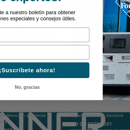
te a nuestro boletín para obtener
nes especiales y consejos útiles.
e las plantas de
Artículos
ésel Könner & Söhnen®
¿Cómo elegir el gene
adecuado a sus nece
Consejos al elegir un
¡Suscríbete ahora!
No, gracias
e Atención al Cliente y
Departamento de Servicio
stas
+49 211 94289001