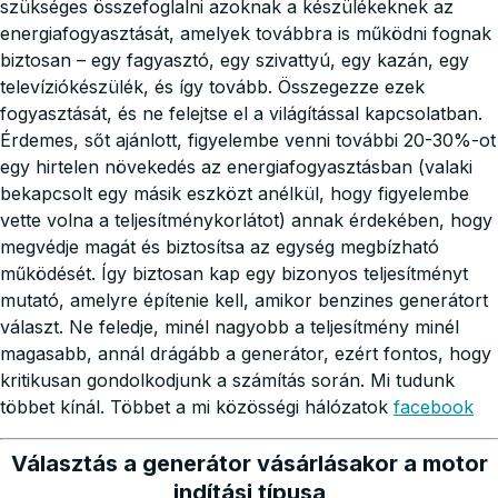
szükséges összefoglalni azoknak a készülékeknek az
energiafogyasztását, amelyek továbbra is működni fognak
biztosan – egy fagyasztó, egy szivattyú, egy kazán, egy
televíziókészülék, és így tovább. Összegezze ezek
fogyasztását, és ne felejtse el a világítással kapcsolatban.
Érdemes, sőt ajánlott, figyelembe venni további 20-30%-ot
egy hirtelen növekedés az energiafogyasztásban (valaki
bekapcsolt egy másik eszközt anélkül, hogy figyelembe
vette volna a teljesítménykorlátot) annak érdekében, hogy
megvédje magát és biztosítsa az egység megbízható
működését. Így biztosan kap egy bizonyos teljesítményt
mutató, amelyre építenie kell, amikor benzines generátort
választ. Ne feledje, minél nagyobb a teljesítmény minél
magasabb, annál drágább a generátor, ezért fontos, hogy
kritikusan gondolkodjunk a számítás során. Mi tudunk
többet kínál. Többet a mi közösségi hálózatok
facebook
Választás a generátor vásárlásakor a motor
indítási típusa