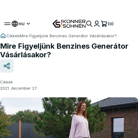
Szerezze meg bónusz akkumulátorát 🎁 20V
Akkumulátoros Készletek
(0)
HU
Cikkek
Mire Figyeljünk Benzines Generátor Vásárlásakor?
Mire Figyeljünk Benzines Generátor
Vásárlásakor?
Cikkek
2021. december 27.