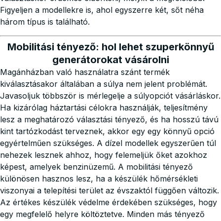
Figyeljen a modellekre is, ahol egyszerre két, sőt néha
három típus is található.
Mobilitási tényező: hol lehet szuperkönnyű
generátorokat vásárolni
Magánházban való használatra szánt termék
kiválasztásakor általában a súlya nem jelent problémát.
Javasoljuk többször is mérlegelje a súlyopciót vásárláskor.
Ha kizárólag háztartási célokra használják, teljesítmény
lesz a meghatározó választási tényező, és ha hosszú távú
kint tartózkodást terveznek, akkor egy egy könnyű opció
egyértelműen szükséges. A dízel modellek egyszerűen túl
nehezek lesznek ahhoz, hogy felemeljük őket azokhoz
képest, amelyek benzinüzemű. A mobilitási tényező
különösen hasznos lesz, ha a készülék hőmérsékleti
viszonyai a telepítési terület az évszaktól függően változik.
Az értékes készülék védelme érdekében szükséges, hogy
egy megfelelő helyre költöztetve. Minden más tényező