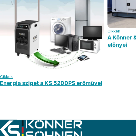
Cikkek
A Könner 
előnyei
Cikkek
Energia sziget a KS 5200PS erőművel