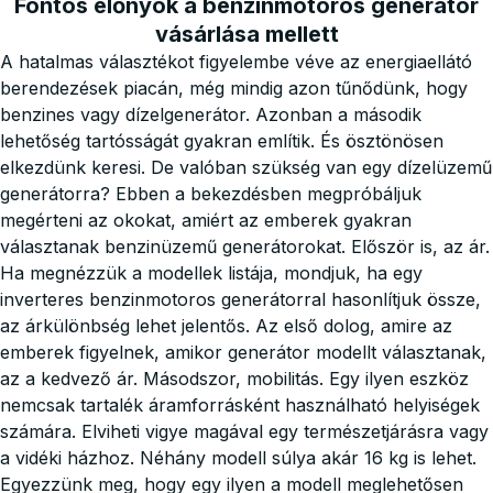
Fontos előnyök a benzinmotoros generátor
vásárlása mellett
A hatalmas választékot figyelembe véve az energiaellátó
berendezések piacán, még mindig azon tűnődünk, hogy
benzines vagy dízelgenerátor. Azonban a második
lehetőség tartósságát gyakran említik. És ösztönösen
elkezdünk keresi. De valóban szükség van egy dízelüzemű
generátorra? Ebben a bekezdésben megpróbáljuk
megérteni az okokat, amiért az emberek gyakran
választanak benzinüzemű generátorokat. Először is, az ár.
Ha megnézzük a modellek listája, mondjuk, ha egy
inverteres benzinmotoros generátorral hasonlítjuk össze,
az árkülönbség lehet jelentős. Az első dolog, amire az
emberek figyelnek, amikor generátor modellt választanak,
az a kedvező ár. Másodszor, mobilitás. Egy ilyen eszköz
nemcsak tartalék áramforrásként használható helyiségek
számára. Elviheti vigye magával egy természetjárásra vagy
a vidéki házhoz. Néhány modell súlya akár 16 kg is lehet.
Egyezzünk meg, hogy egy ilyen a modell meglehetősen