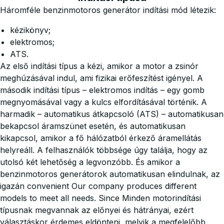
Háromféle benzinmotoros generátor indítási mód létezik:
kézikönyv;
elektromos;
ATS.
Az első indítási típus a kézi, amikor a motor a zsinór
meghúzásával indul, ami fizikai erőfeszítést igényel. A
második indítási típus – elektromos indítás – egy gomb
megnyomásával vagy a kulcs elfordításával történik. A
harmadik – automatikus átkapcsoló (ATS) – automatikusan
bekapcsol áramszünet esetén, és automatikusan
kikapcsol, amikor a fő hálózatból érkező áramellátás
helyreáll. A felhasználók többsége úgy találja, hogy az
utolsó két lehetőség a legvonzóbb. És amikor a
benzinmotoros generátorok automatikusan elindulnak, az
igazán convenient
Our company produces different
models to meet all needs. Since Minden motorindítási
típusnak megvannak az előnyei és hátrányai, ezért
választáskor érdemes eldönteni, melyik a megfelelőbb.