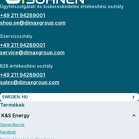
Ügyfélszolgálati és kiskereskedelmi értékesítési osztály
+49 211 94289001
shop.se@dimaxgroup.com
Szervizosztály
+49 211 94289001
service@dimaxgroup.com
B2B értékesítési osztály
+49 211 94289001
sales@dimaxgroup.com
SWEDEN, HU
Termékek
K&S Energy
Generátorok
Felújított