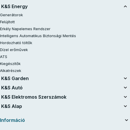
K&S Energy
Generátorok
Felújított
Erkély Napelemes Rendszer
Intelligens Automatikus Biztonsági Mentés
Hordozható töltők
Dízel erőművek
ATS
Kiegészítők
Alkatrészek
K&S Garden
Egységes Akkumulátor Rendszer
K&S Autó
20V akkumulátoros készletek
Légkompresszorok
K&S Elektromos Szerszámok
Felújított
Indítóberendezések
Elektromos szerszámok
K&S Alap
Láncfűrészek
Porszívók
Benzines traktor fűnyíró
Benzines Generátorok K&S Basic
Autótöltő készülékek akkumulátorokhoz
Információ
Fűnyírók
Inverter Generátorok K&S Basic
Fűszegélynyírók
A vállalatról