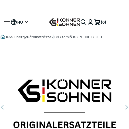
Szerezze meg bónusz akkumulátorát 🎁 20V
Akkumulátoros Készletek
(0)
HU
K&S Energy
Pótalkatrészek
LPG tömlő KS 7000E G-188