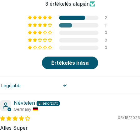
3 értékelés alapján
2
1
0
0
0
Értékelés írása
Sort by
Névtelen
Germany
05/18/2026
Alles Super