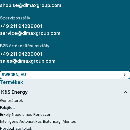
shop.se@dimaxgroup.com
Szervizosztály
+49 211 94289001
service@dimaxgroup.com
B2B értékesítési osztály
+49 211 94289001
sales@dimaxgroup.com
SWEDEN, HU
Termékek
K&S Energy
Generátorok
Felújított
Erkély Napelemes Rendszer
Intelligens Automatikus Biztonsági Mentés
Hordozható töltők