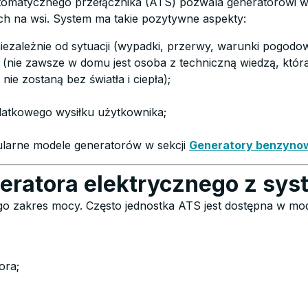
omatycznego przełącznika (ATS) pozwala generatorowi włą
h na wsi. System ma takie pozytywne aspekty:
iezależnie od sytuacji (wypadki, przerwy, warunki pogodo
 (nie zawsze w domu jest osoba z techniczną wiedzą, któr
nie zostaną bez światła i ciepła);
datkowego wysiłku użytkownika;
pularne modele generatorów w sekcji
Generatory benzyno
neratora elektrycznego z sy
go zakres mocy. Często jednostka ATS jest dostępna w mo
ora;