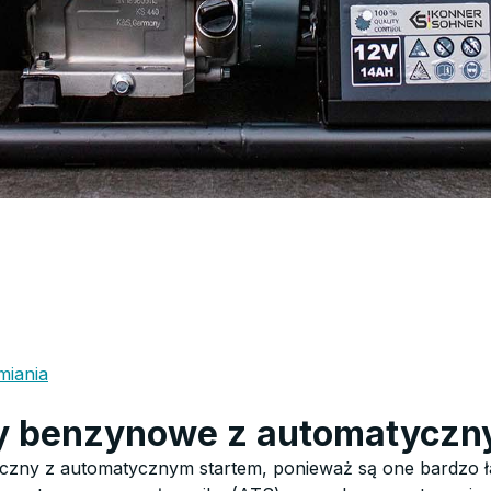
miania
y benzynowe z automatyczn
yczny z automatycznym startem, ponieważ są one bardzo ła