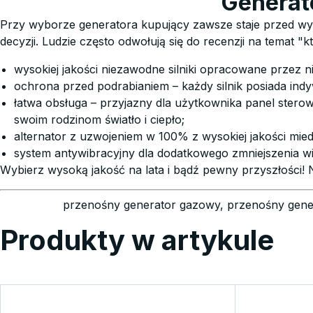
Generat
First Name
Przy wyborze generatora kupujący zawsze staje przed wy
decyzji. Ludzie często odwołują się do recenzji na temat
Email
wysokiej jakości niezawodne silniki opracowane przez n
ochrona przed podrabianiem – każdy silnik posiada in
łatwa obsługa – przyjazny dla użytkownika panel stero
swoim rodzinom światło i ciepło;
alternator z uzwojeniem w 100% z wysokiej jakości mi
system antywibracyjny dla dodatkowego zmniejszenia wib
Wybierz wysoką jakość na lata i bądź pewny przyszłości
przenośny generator gazowy, przenośny gen
Produkty w artykule