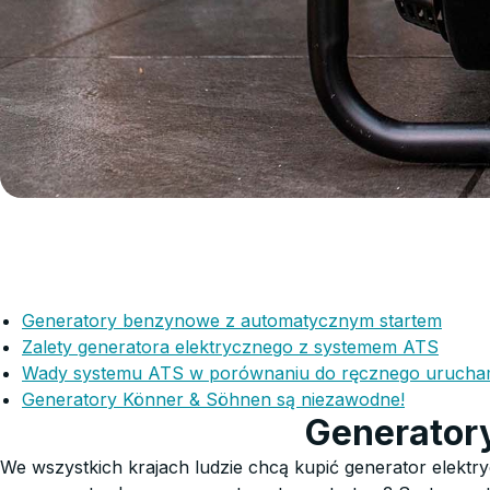
Generatory benzynowe z automatycznym startem
Zalety generatora elektrycznego z systemem ATS
Wady systemu ATS w porównaniu do ręcznego urucha
Generatory Könner & Söhnen są niezawodne!
Generator
We wszystkich krajach ludzie chcą kupić generator elektr