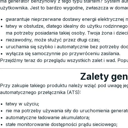
ma generator benzynowy z tego typu startem? System aut
użytkownika. Jest to bardzo wygodne, zwłaszcza w domac
gwarantuje nieprzerwane dostawy energii elektrycznej n
łatwy w obsłudze, dlatego idealny do użytku rodzinnego
ma potrzeby posiadania takiej osoby. Twoja żona i dzieci 
niezawodny, może służyć przez długi czas;
uruchamia się szybko i automatycznie bez potrzeby do
wyłącza się samoczynnie po przywróceniu zasilania.
Przejdźmy teraz do przeglądu wszystkich zalet i wad. Po
Zalety ge
Przy zakupie takiego produktu należy wziąć pod uwagę je
automatycznego przełącznika (ATS):
łatwy w użyciu;
nie ma potrzeby używania siły do uruchomienia generat
automatyczne ładowanie akumulatora;
stałe monitorowanie dostępności prądu sieciowego;