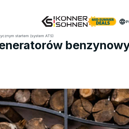
bierz bonusowy akumulator 🎁 Zestawy akumulatorowe 
P
ycznym startem (system ATS)
 generatorów benzynow