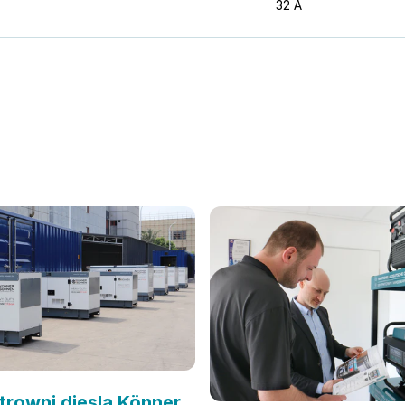
32 A
ktrowni diesla Könner