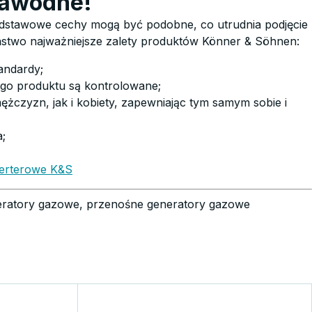
zawodne!
odstawowe cechy mogą być podobne, co utrudnia podjęcie
Państwo najważniejsze zalety produktów Könner & Söhnen:
andardy;
ego produktu są kontrolowane;
żczyzn, jak i kobiety, zapewniając tym samym sobie i
;
werterowe K&S
ratory gazowe, przenośne generatory gazowe