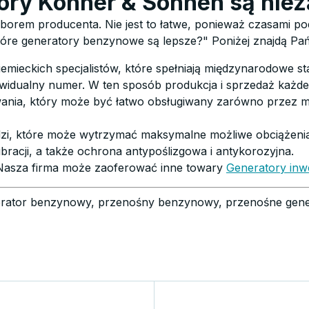
ory Könner & Söhnen są nie
borem producenta. Nie jest to łatwe, ponieważ czasami p
 "które generatory benzynowe są lepsze?" Poniżej znajdą 
iemieckich specjalistów, które spełniają międzynarodowe st
dywidualny numer. W ten sposób produkcja i sprzedaż każd
wania, który może być łatwo obsługiwany zarówno przez mę
Zapisz się teraz!
edzi, które może wytrzymać maksymalne możliwe obciążenia
Nie, dziękuję
racji, a także ochrona antypoślizgowa i antykorozyjna.
! Nasza firma może zaoferować inne towary
Generatory in
erator benzynowy, przenośny benzynowy, przenośne gene