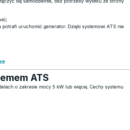
czyć się samodzielnie, bez potrzeby wysiłku ze strony
we);
a potrafi uruchomić generator. Dzięki systemowi ATS nie
we
stemem ATS
delach o zakresie mocy 5 kW lub więcej. Cechy systemu