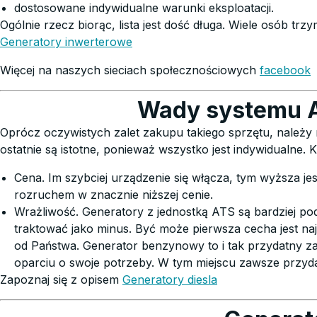
dostosowane indywidualne warunki eksploatacji.
Ogólnie rzecz biorąc, lista jest dość długa. Wiele osób t
Generatory inwerterowe
Więcej na naszych sieciach społecznościowych
facebook
Wady systemu A
Oprócz oczywistych zalet zakupu takiego sprzętu, należy
ostatnie są istotne, ponieważ wszystko jest indywidualne
Cena. Im szybciej urządzenie się włącza, tym wyższa j
rozruchem w znacznie niższej cenie.
ekskl
Wrażliwość. Generatory z jednostką ATS są bardziej pod
traktować jako minus. Być może pierwsza cecha jest najw
pora
od Państwa. Generator benzynowy to i tak przydatny z
oparciu o swoje potrzeby. W tym miejscu zawsze przyda
Zapoznaj się z opisem
Generatory diesla
Zapisz się do
specjalne