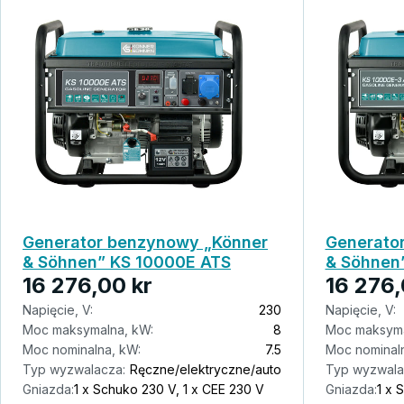
Generator benzynowy „Könner
Generato
& Söhnen” KS 10000E ATS
& Söhnen
16 276,00 kr
16 276,
Napięcie, V:
230
Napięcie, V:
Moc maksymalna, kW:
8
Moc maksyma
Moc nominalna, kW:
7.5
Moc nominaln
Typ wyzwalacza:
Ręczne/elektryczne/auto
Typ wyzwala
Gniazda:
1 x Schuko 230 V, 1 x CEE 230 V
Gniazda:
1 x 