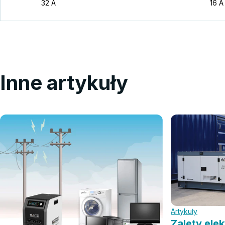
32 A
16 A
Inne artykuły
Artykuły
Zalety ele