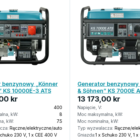
r benzynowy „Könner
Generator benzynowy
” KS 10000E-3 ATS
& Söhnen” KS 7000E 
00 kr
13 173,00 kr
400
Napięcie, V:
lna, kW:
8
Moc maksymalna, kW:
a, kW:
7.5
Moc nominalna, kW:
cza:
Ręczne/elektryczne/auto
Typ wyzwalacza:
Ręczne/elek
Schuko 230 V, 1 x CEE 400 V
Gniazda:
1 x Schuko 230 V, 1 x