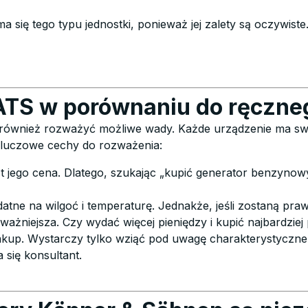
rzyma się tego typu jednostki, ponieważ jej zalety są oczy
TS w porównaniu do ręczne
 również rozważyć możliwe wady. Każde urządzenie ma swoj
. Kluczowe cechy do rozważenia:
Otrzymuj
est jego cena. Dlatego, szukając „kupić generator benzyn
uzywne oferty i
atne na wilgoć i temperaturę. Jednakże, jeśli zostaną pra
ażniejsza. Czy wydać więcej pieniędzy i kupić najbardziej 
dy ekspertów!
akup. Wystarczy tylko wziąć pod uwagę charakterystyczne
 się konsultant.
 naszego newslettera, aby otrzymywać
 promocje i przydatne wskazówki.