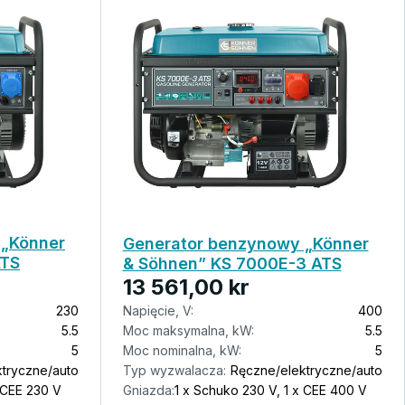
 „Könner
Generator benzynowy „Könner
ATS
& Söhnen” KS 7000E-3 ATS
13 561,00 kr
230
Napięcie, V:
400
5.5
Moc maksymalna, kW:
5.5
5
Moc nominalna, kW:
5
tryczne/auto
Typ wyzwalacza:
Ręczne/elektryczne/auto
 CEE 230 V
Gniazda:
1 x Schuko 230 V, 1 x CEE 400 V