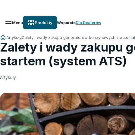
Od
Menu
Produkty
Wsparcie
Dla Dealerów
Artykuły
Zalety i wady zakupu generatorów benzynowych z automat
Zalety i wady zakupu
startem (system ATS)
Artykuły