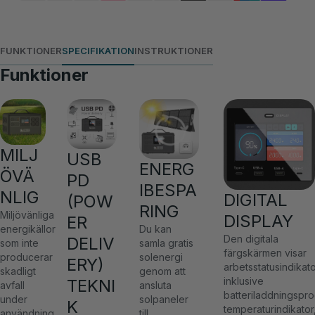
FUNKTIONER
SPECIFIKATION
INSTRUKTIONER
Funktioner
MILJ
USB
ENERG
ÖVÄ
PD
IBESPA
NLIG
DIGITAL
(POW
RING
Miljövänliga
DISPLAY
ER
energikällor
Du kan
Den digitala
DELIV
som inte
samla gratis
färgskärmen visar
producerar
solenergi
ERY)
arbetsstatusindikato
skadligt
genom att
inklusive
TEKNI
avfall
ansluta
batteriladdningspro
under
solpaneler
K
temperaturindikator
användning,
till