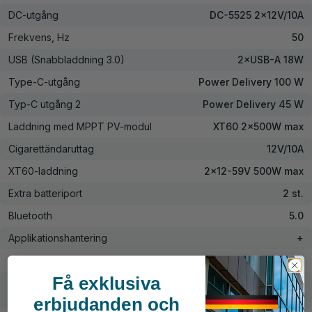
DC-utgång
DC-5525 2×12V/10A
Frekvens, Hz
50
USB (Snabbladdning 3.0)
2×USB-A 18W
Type-C-utgång
Power Delivery 100 W
Typ-C utgång 2
Power Delivery 45 W
Laddning med MPPT PV-modul
XT60 2×500W max
Cigarettändaruttag
12V/10A
XT60-laddning
2×12-59V 500W max
Extra batteriport
2 st.
Bluetooth
5.0
Applikationshantering
+
Driftstemperatur, °C
-10° … +40°
Få exklusiva
Valfritt
Monokristallin kisel
portabel solpanel
erbjudanden och