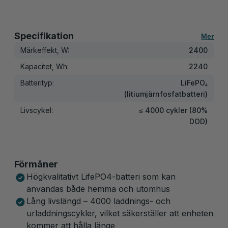
Specifikation
Mer
Märkeffekt, W:
2400
Kapacitet, Wh:
2240
Batterityp:
LiFePO₄
(litiumjärnfosfatbatteri)
Livscykel:
≤ 4000 cykler (80%
DOD)
Förmåner
Högkvalitativt LifePO4-batteri som kan
användas både hemma och utomhus
Lång livslängd – 4000 laddnings- och
urladdningscykler, vilket säkerställer att enheten
kommer att hålla länge