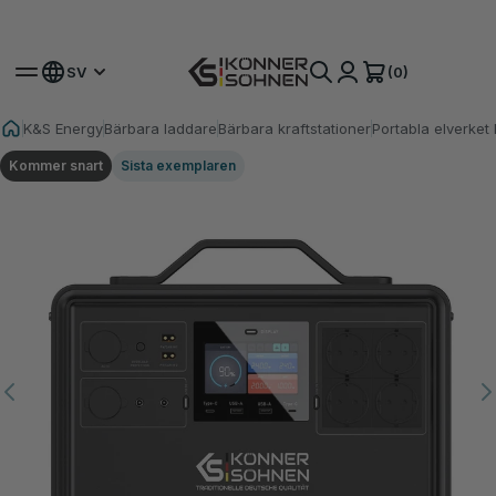
Få din bonusbatteri 🎁 20V Batteridrivna Kit
(0)
SV
K&S Energy
Bärbara laddare
Bärbara kraftstationer
Portabla elverke
Kommer snart
Sista exemplaren