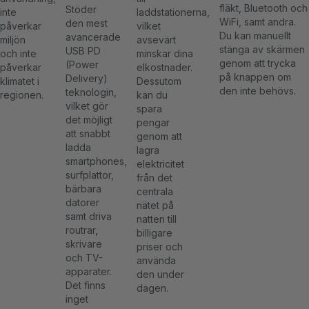
fläkt, Bluetooth och
Stöder
inte
laddstationerna,
WiFi, samt andra.
den mest
påverkar
vilket
Du kan manuellt
avancerade
miljön
avsevärt
stänga av skärmen
USB PD
och inte
minskar dina
genom att trycka
(Power
påverkar
elkostnader.
på knappen om
Delivery)
klimatet i
Dessutom
den inte behövs.
teknologin,
regionen.
kan du
vilket gör
spara
det möjligt
pengar
att snabbt
genom att
ladda
lagra
smartphones,
elektricitet
surfplattor,
från det
bärbara
centrala
datorer
nätet på
samt driva
natten till
routrar,
billigare
skrivare
priser och
och TV-
använda
apparater.
den under
Det finns
dagen.
inget