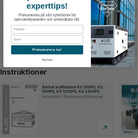
Skyddsklass
IP23
experttips!
Nettomått (LxBxH), mm
409×299×307
Prenumerera på vårt nyhetsbrev för
specialerbjudanden och användbara råd.
Grovdimensioner (LxBxH), mm
481×369×364
First Name
Nettovikt, kg
25.9
Email
Bruttovikt, kg
25.9
Prenumerera nu!
SKU
KS 2400PS
Nej tack
Streckkod
4260405366989
Instruktioner
Bärbar kraftstation KS 300PS, KS
500PS, KS 1200PS, KS 2400PS
Instruktion | Bärbara kraftstationer