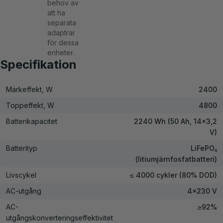
behov av
att ha
separata
adaptrar
för dessa
enheter.
Specifikation
Märkeffekt, W
2400
Toppeffekt, W
4800
Batterikapacitet
2240 Wh (50 Ah, 14x3,2
V)
Batterityp
LiFePO₄
(litiumjärnfosfatbatteri)
Livscykel
≤ 4000 cykler (80% DOD)
AC-utgång
4×230 V
AC-
≥92%
utgångskonverteringseffektivitet