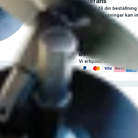
Leverans
Fri frakt: få din beställni
leveransförseningar kan i
observerar.
Betalning
Vi erbjuder ett brett utbu