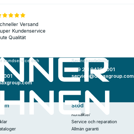
chneller Versand
uper Kundenservice
ute Qualität
ör kundservice och
Serviceavdelning
+49 211 94289001
89001
service@dimaxgroup.com
maxgroup.com
n om
Stöd
Kontakter
klar
Service och reparation
ataloger
Allmän garanti