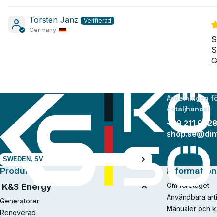
Torsten Janz
Germany
S
S
G
Avdelningen f
detaljhandel
+49 211 942
shop.se@di
SWEDEN, SV
Produkter
Informatio
Om företaget
K&S Energy
Användbara arti
Generatorer
Manualer och k
Renoverad