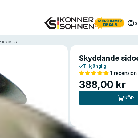
Få din bonusbatteri 🎁 20V Batteridrivna Kit
S
r KS MD6
Skyddande sido
Tillgänglig
1 recension
388,00 kr
KÖP