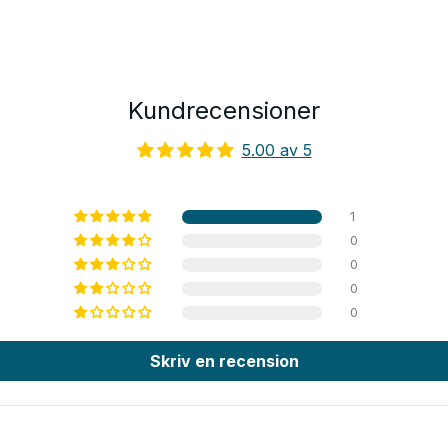
Kundrecensioner
5.00 av 5
1
0
0
0
0
Skriv en recension