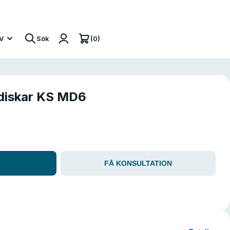
(0)
V
Sök
diskar KS MD6
FÅ KONSULTATION