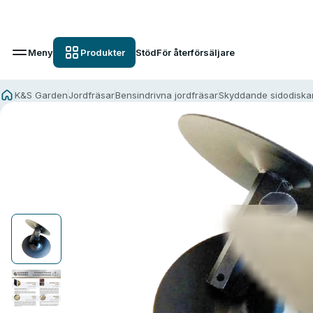
Meny
Produkter
Stöd
För återförsäljare
K&S Garden
Jordfräsar
Bensindrivna jordfräsar
Skyddande sidodiska