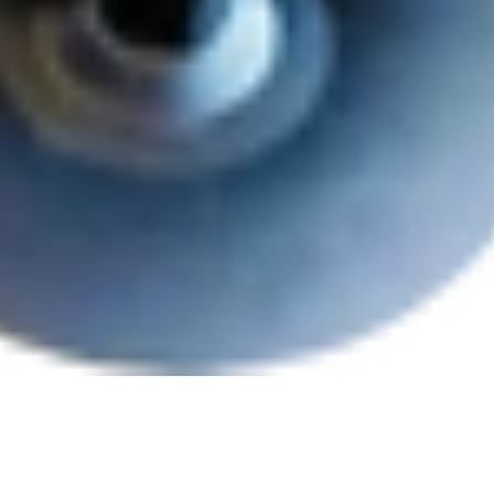
För modeller
SKU
Streckkod