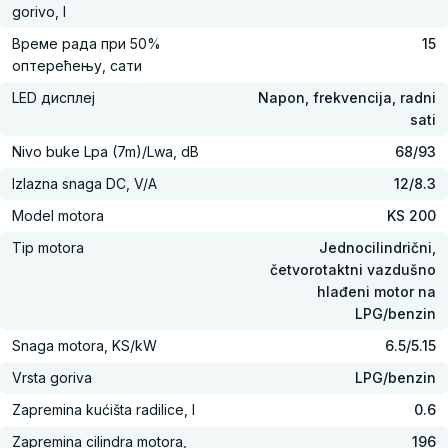
gorivo, l
Време рада при 50%
15
оптерећењу, сати
LED дисплеј
Napon, frekvencija, radni
sati
Nivo buke Lpa (7m)/Lwa, dB
68/93
Izlazna snaga DC, V/A
12/8.3
Model motora
KS 200
Tip motora
Jednocilindrični,
četvorotaktni vazdušno
hlađeni motor na
LPG/benzin
Snaga motora, KS/kW
6.5/5.15
Vrsta goriva
LPG/benzin
Zapremina kućišta radilice, l
0.6
Zapremina cilindra motora,
196