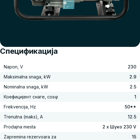
Спецификација
Napon, V
230
Maksimalna snaga, kW
2.9
Nominalna snaga, kW
2.5
Коефицијент снаге, cosφ
1
Frekvencija, Hz
50**
Trenutna (maks), A
12.5
Prodajna mesta
2 x Шуко 230 V
Zapremina rezervoara za
15