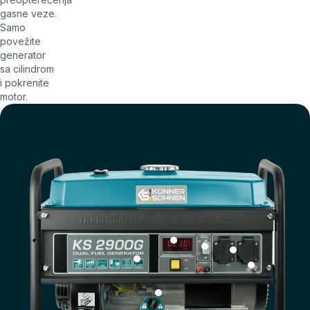
gasne veze.
Samo
povežite
generator
sa cilindrom
i pokrenite
motor.