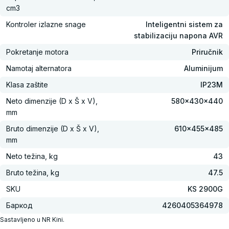
cm3
Kontroler izlazne snage
Inteligentni sistem za
stabilizaciju napona AVR
Pokretanje motora
Priručnik
Namotaj alternatora
Aluminijum
Klasa zaštite
IP23M
Neto dimenzije (D x Š x V),
580x430x440
mm
Bruto dimenzije (D x Š x V),
610x455x485
mm
Neto težina, kg
43
Bruto težina, kg
47.5
SKU
KS 2900G
Баркод
4260405364978
Sastavljeno u NR Kini.