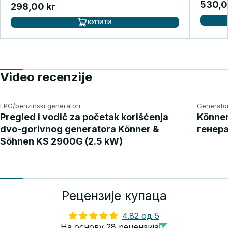
530,0
298,00 kr
КУПИТИ
Video recenzije
LPG/benzinski generatori
Generator
Pregled i vodič za početak korišćenja
Könner
dvo-gorivnog generatora Könner &
генера
Söhnen KS 2900G (2.5 kW)
Рецензије купаца
4.82 од 5
На основу 28 рецензија