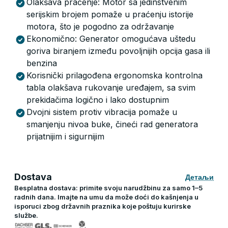
Olakšava praćenje: Motor sa jedinstvenim
serijskim brojem pomaže u praćenju istorije
motora, što je pogodno za održavanje
Ekonomično: Generator omogućava uštedu
goriva biranjem između povoljnijih opcija gasa ili
benzina
Korisnički prilagođena ergonomska kontrolna
tabla olakšava rukovanje uređajem, sa svim
prekidačima logično i lako dostupnim
Dvojni sistem protiv vibracija pomaže u
smanjenju nivoa buke, čineći rad generatora
prijatnijim i sigurnijim
Dostava
Детаљи
Besplatna dostava: primite svoju narudžbinu za samo 1–5
radnih dana. Imajte na umu da može doći do kašnjenja u
isporuci zbog državnih praznika koje poštuju kurirske
službe.