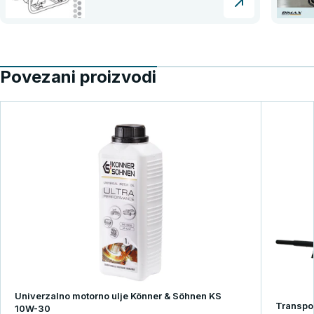
Povezani proizvodi
Univerzalno motorno ulje Könner & Söhnen KS
Transpor
10W-30