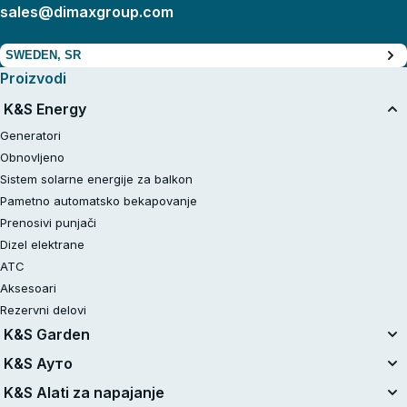
sales@dimaxgroup.com
SWEDEN, SR
Proizvodi
K&S Energy
Generatori
Obnovljeno
Sistem solarne energije za balkon
Pametno automatsko bekapovanje
Prenosivi punjači
Dizel elektrane
АТС
Aksesoari
Rezervni delovi
K&S Garden
Ujedinjeni sistem baterija
K&S Ауто
Kompleti na baterije od 20V
Vazdušni kompresori
K&S Alati za napajanje
Obnovljeno