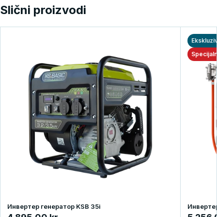
Slični proizvodi
Ekskluzi
Specijal
Инвертер генератор KSB 35i
Инвертер