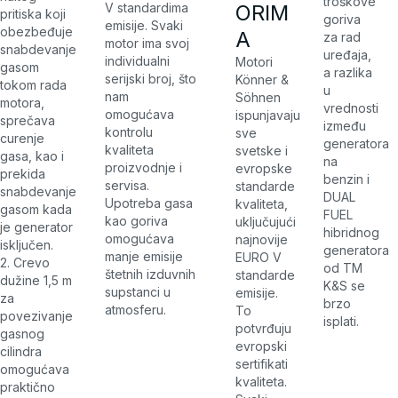
troškove
V standardima
ORIM
pritiska koji
goriva
emisije. Svaki
obezbeđuje
A
za rad
motor ima svoj
snabdevanje
uređaja,
individualni
Motori
gasom
a razlika
serijski broj, što
Könner &
tokom rada
u
nam
Söhnen
motora,
vrednosti
omogućava
ispunjavaju
sprečava
između
kontrolu
sve
curenje
generatora
kvaliteta
svetske i
gasa, kao i
na
proizvodnje i
evropske
prekida
benzin i
servisa.
standarde
snabdevanje
DUAL
Upotreba gasa
kvaliteta,
gasom kada
FUEL
kao goriva
uključujući
je generator
hibridnog
omogućava
najnovije
isključen.
generatora
manje emisije
EURO V
2. Crevo
od TM
štetnih izduvnih
standarde
dužine 1,5 m
K&S se
supstanci u
emisije.
za
brzo
atmosferu.
To
povezivanje
isplati.
potvrđuju
gasnog
evropski
cilindra
sertifikati
omogućava
kvaliteta.
praktično