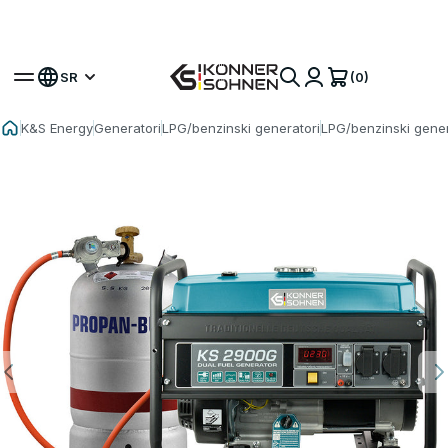
Osvojite svoju bonus bateriju 🎁 Kompleti sa baterijama
od 20V
(0)
SR
K&S Energy
Generatori
LPG/benzinski generatori
LPG/benzinski gene