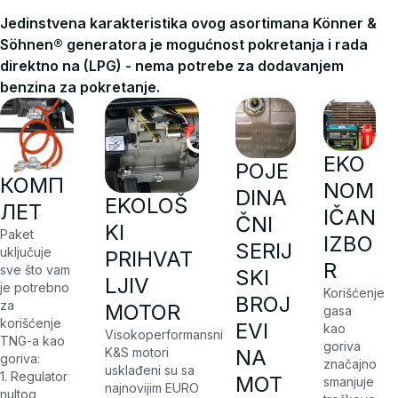
Jedinstvena karakteristika ovog asortimana Könner &
Söhnen® generatora je mogućnost pokretanja i rada
direktno na (LPG) - nema potrebe za dodavanjem
benzina za pokretanje.
EKO
POJE
КОМП
NOM
DINA
EKOLOŠ
ЛЕТ
IČAN
ČNI
KI
Paket
IZBO
SERIJ
uključuje
PRIHVAT
R
sve što vam
SKI
LJIV
je potrebno
Korišćenje
BROJ
za
MOTOR
gasa
korišćenje
EVI
kao
Visokoperformansni
TNG-a kao
goriva
K&S motori
NA
goriva:
značajno
usklađeni su sa
1. Regulator
MOT
smanjuje
najnovijim EURO
nultog