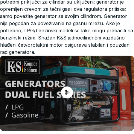
potrebni priključci za cilindar su uključeni: generator je
opremljen crevom za tečni gas i dva regulatora pritiska;
samo povežite generator sa svojim cilindrom. Generator
nije pogodan za povezivanje na gasnu mrežu. Ako je
potrebno, LPG/benzinski modeli se lako mogu prebaciti na
benzinski režim. Snažan K&S jednocilindrični vazdušno
hlađeni četvorotaktni motor osigurava stabilan i pouzdan
rad generatora.