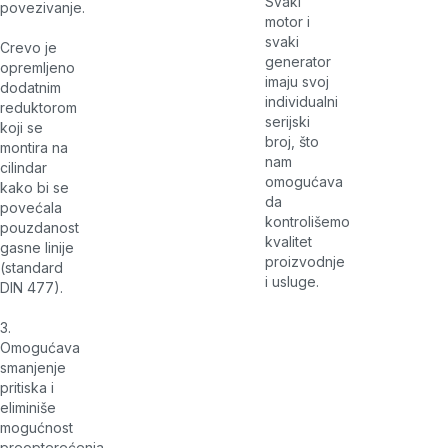
Svaki
povezivanje.
motor i
svaki
Crevo je
generator
opremljeno
imaju svoj
dodatnim
individualni
reduktorom
serijski
koji se
broj, što
montira na
nam
cilindar
omogućava
kako bi se
da
povećala
kontrolišemo
pouzdanost
kvalitet
gasne linije
proizvodnje
(standard
i usluge.
DIN 477).
3.
Omogućava
smanjenje
pritiska i
eliminiše
mogućnost
preopterećenja