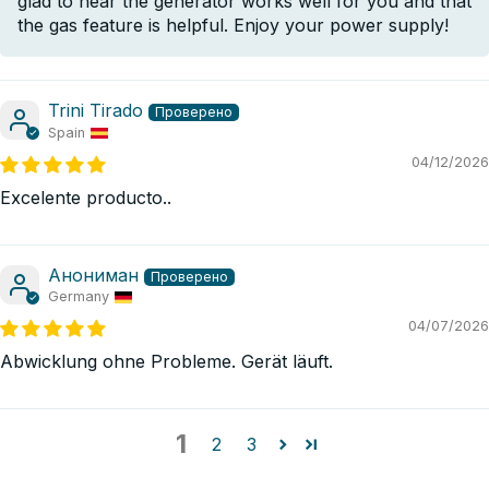
glad to hear the generator works well for you and that
the gas feature is helpful. Enjoy your power supply!
Trini Tirado
Spain
04/12/2026
Excelente producto..
Анониман
Germany
04/07/2026
Abwicklung ohne Probleme. Gerät läuft.
1
2
3