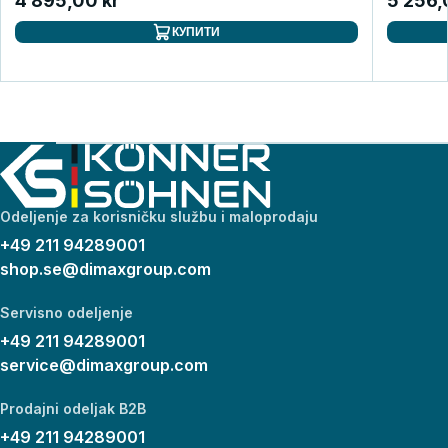
4 895,00 kr
5 256,
КУПИТИ
Odeljenje za korisničku službu i maloprodaju
+49 211 94289001
shop.se@dimaxgroup.com
Servisno odeljenje
+49 211 94289001
service@dimaxgroup.com
Prodajni odeljak B2B
+49 211 94289001