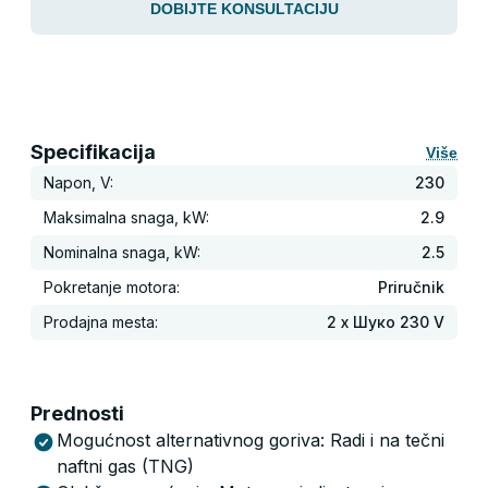
DOBIJTE KONSULTACIJU
Specifikacija
Više
Napon, V:
230
Maksimalna snaga, kW:
2.9
Nominalna snaga, kW:
2.5
Pokretanje motora:
Priručnik
Prodajna mesta:
2 x Шуко 230 V
Prednosti
Mogućnost alternativnog goriva: Radi i na tečni
naftni gas (TNG)