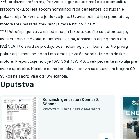
**U prolaznim režimima, frekvencija generatora može se promeniti u
kratkom roku, to jest, tokom normalnog rada generatora, odstupanje
pokazatelja frekvencije je dozvoljeno. U zavisnosti od tipa generatora,
motora i režima rada, frekvencija može biti 49-54Hz.
*** Potrošnja goriva zavisi od mnogih faktora, kao što su opterećenje,
kvalitet goriva, sezona, nadmorska visina, tehničko stanje generatora.
PAŽNJA!
Proizvod se prodaje bez motornog ulja ili benzina. Pre prvog
pokretanja, mora se dodati motorno ulje za četvorotaktne benzinske
motore. Preporučujemo ulje 10W-30 ili 10W-40. Uvek proverite nivo ulja pre
svake upotrebe. Koristite samo bezolovni benzin sa oktanskim brojem 90–
95 koji ne sadrži više od 10% etanola.
Uputstva
Benzinski generatori Könner &
Söhnen
Упутство | Benzinski generatori