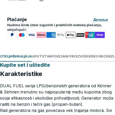
Plaćanje
Детаљи
Nudimo širok izbor sigurnih i praktičnih metoda plaćanja,
uključujući:
СПЕЦИФИКАЦИЈА
UPUTSTVA
POVEZANI PROIZVODI
VIDEO RECENZI
Kupite set i uštedite
Karakteristike
DUAL FUEL serija LPG/benzinskih generatora od Könner
& Söhnen trenutno su najpopularniji među kupcima zbog
svoje efikasnosti i ekološke prihvatljivosti. Generator može
raditi na benzin i tečni gas (propan-butan).
Rad generatora na gas povećava vek trajanja motora. Svi