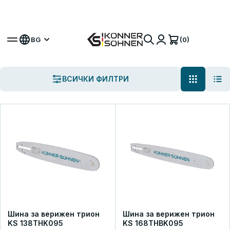
Вземете своя бонус батерия 🎁 20V Батерийни
Комплекти
(0)
BG
K&S Garden
Верижни триони
Лостове и вериги
Всички продукти
ВСИЧКИ ФИЛТРИ
ПРЕГЛЕДАЙТЕ АСОРТИМЕНТА
ПОЛУЧЕТЕ КОНСУЛТАЦИЯ
Шина за верижен трион
Шина за верижен трион
KS 138THK095
KS 168THBK095