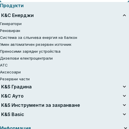
Продукти
К&С Енерджи
Генератори
Реновиран
Система за слънчева енергия на балкон
Умен автоматичен резервен източник
Преносими зарядни устройства
Дизелови електроцентрали
АТС
Аксесоари
Резервни части
K&S Градина
Унифицирана батерийна система
К&С Ауто
Комплекти с батерия 20V
Въздушни компресори
K&S Инструменти за захранване
Реновиран
Стартери за запалване
Електроинструменти
K&S Basic
Верижни триони
Прахосмукачки
Bensindriven Traktor Gräsklippare
Бензинови генератори K&S Basic
Зарядни устройства за автомобилни батерии
Информация